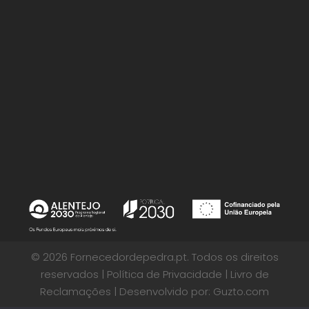
© 2026 Fornecedordepedra.pt. Todos os direitos
reservados |
Política de Privacidade
|
Livro de
Reclamações
| Desenvolvido por:
Guzto.com