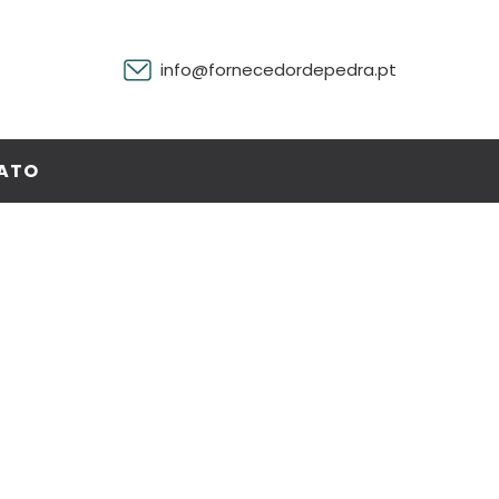
info@fornecedordepedra.pt
ATO