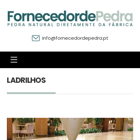
info@fornecedordepedra.pt
Menu
LADRILHOS