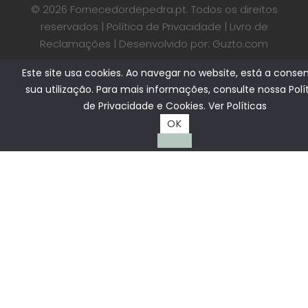
© 2026 Fornecedordepedra.pt. Todos os direitos
reservados |
Política de Privacidade
|
Livro de
Reclamações
| Desenvolvido por:
Guzto.com
Este site usa cookies. Ao navegar no website, está a consen
sua utilização. Para mais informações, consulte nossa Polí
de Privacidade e Cookies.
Ver Políticas
OK