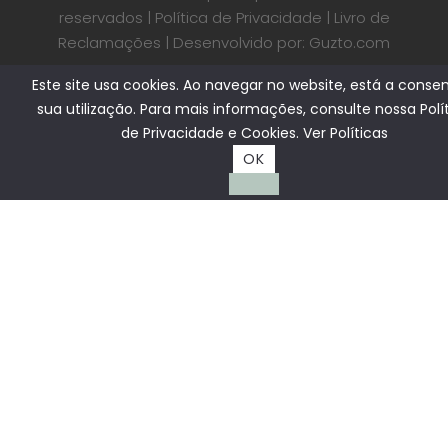
reservados |
Política de Privacidade
|
Livro de
Reclamações
| Desenvolvido por:
Guzto.com
Este site usa cookies. Ao navegar no website, está a consen
sua utilização. Para mais informações, consulte nossa Polí
de Privacidade e Cookies.
Ver Políticas
OK